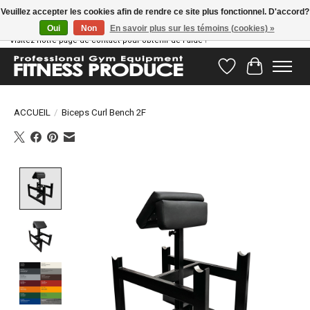
Veuillez accepter les cookies afin de rendre ce site plus fonctionnel. D'accord?
Oui
Non
En savoir plus sur les témoins (cookies) »
Vous avez des questions ? Notre équipe d'assistance est prête à vous aider !
Visitez notre page de contact pour obtenir de l'aide !
Liste de souhait
Panier
ACCUEIL
/
Biceps Curl Bench 2F
Product image slideshow Items