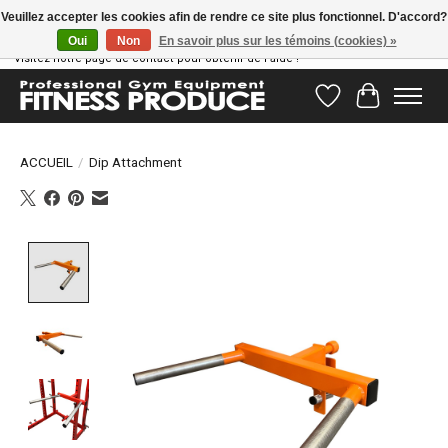
Veuillez accepter les cookies afin de rendre ce site plus fonctionnel. D'accord?
Oui
Non
En savoir plus sur les témoins (cookies) »
Vous avez des questions ? Notre équipe d'assistance est prête à vous aider !
Visitez notre page de contact pour obtenir de l'aide !
Liste de souhait
Panier
ACCUEIL
/
Dip Attachment
Product image slideshow Items