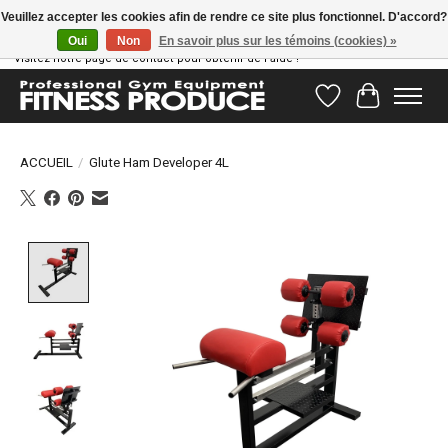
Veuillez accepter les cookies afin de rendre ce site plus fonctionnel. D'accord?
Oui
Non
En savoir plus sur les témoins (cookies) »
Vous avez des questions ? Notre équipe d'assistance est prête à vous aider !
Visitez notre page de contact pour obtenir de l'aide !
Liste de souhait
Panier
ACCUEIL
/
Glute Ham Developer 4L
Product image slideshow Items