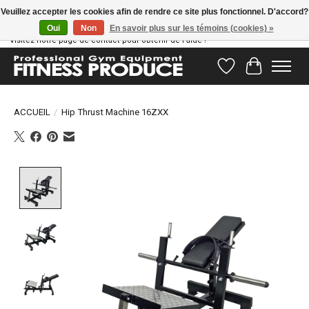
Veuillez accepter les cookies afin de rendre ce site plus fonctionnel. D'accord?
Oui
Non
En savoir plus sur les témoins (cookies) »
Vous avez des questions ? Notre équipe d'assistance est prête à vous aider !
Visitez notre page de contact pour obtenir de l'aide !
Liste de souhait
Panier
ACCUEIL
/
Hip Thrust Machine 16ZXX
Product image slideshow Items