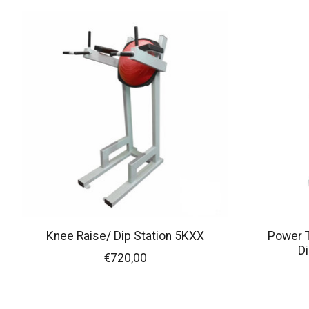
Articles du carrousel de produits
Knee Raise/ Dip Station 5KXX
Power T
D
€720,00