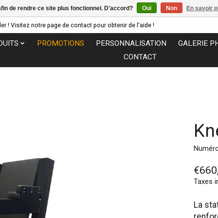
afin de rendre ce site plus fonctionnel. D'accord?
Oui
Non
En savoir p
 ! Visitez notre page de contact pour obtenir de l'aide !
DUITS
PROMOTIONS
PERSONNALISATION
GALERIE P
CONTACT
Kn
Numéro 
€660
Taxes i
La sta
renfor