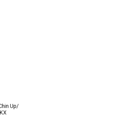
Chin Up/
3KX