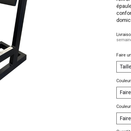
épaul
confor
domici
Livrais
semain
Faire u
Couleur
Couleur