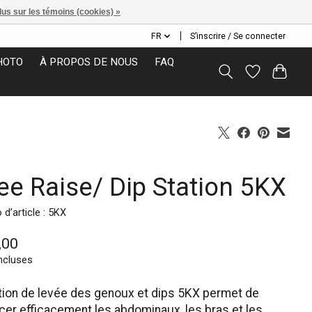
lus sur les témoins (cookies) »
FR
S’inscrire / Se connecter
HOTO
À PROPOS DE NOUS
FAQ
ee Raise/ Dip Station 5KX
d’article : 5KX
,00
ncluses
tion de levée des genoux et dips 5KX permet de
cer efficacement les abdominaux, les bras et les