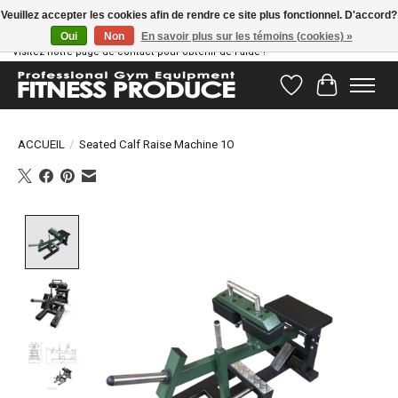
Veuillez accepter les cookies afin de rendre ce site plus fonctionnel. D'accord?
Oui
Non
En savoir plus sur les témoins (cookies) »
Vous avez des questions ? Notre équipe d'assistance est prête à vous aider !
Visitez notre page de contact pour obtenir de l'aide !
Liste de souhait
Panier
ACCUEIL
/
Seated Calf Raise Machine 1O
Product image slideshow Items