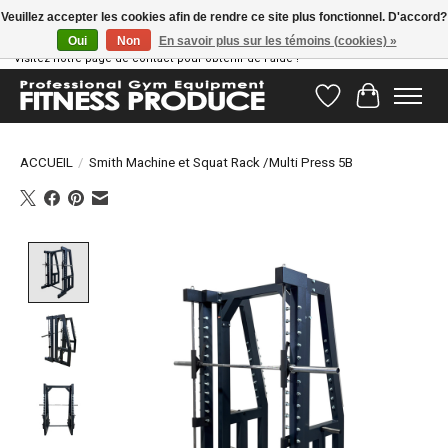
Veuillez accepter les cookies afin de rendre ce site plus fonctionnel. D'accord?
Oui
Non
En savoir plus sur les témoins (cookies) »
Vous avez des questions ? Notre équipe d'assistance est prête à vous aider !
Visitez notre page de contact pour obtenir de l'aide !
Liste de souhait
Panier
ACCUEIL
/
Smith Machine et Squat Rack /Multi Press 5B
Product image slideshow Items