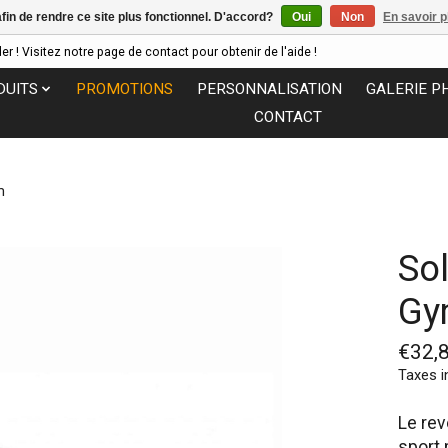
afin de rendre ce site plus fonctionnel. D'accord?
Oui
Non
En savoir p
 ! Visitez notre page de contact pour obtenir de l'aide !
DUITS
PROMOTIONS
PERSONNALISATION
GALERIE P
CONTACT
m
So
Gy
€32,
Taxes i
Le rev
sport 