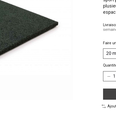
plusie
espace
Livrais
semain
Faire u
Quantité
Ajou