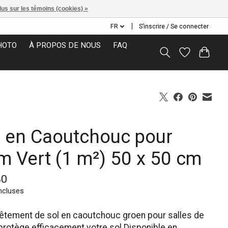
lus sur les témoins (cookies) »
FR
S’inscrire / Se connecter
HOTO
À PROPOS DE NOUS
FAQ
l en Caoutchouc pour
m Vert (1 m²) 50 x 50 cm
80
ncluses
êtement de sol en caoutchouc groen pour salles de
protège efficacement votre sol.Disponible en