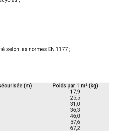
ecyclés ;
fié selon les normes EN 1177 ;
sécurisée (m)
Poids par 1 m² (kg)
17,9
25,5
31,0
36,3
46,0
57,6
67,2