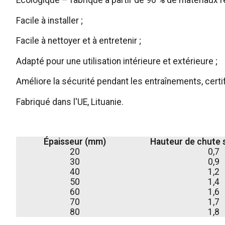
Écologique – fabriqué à partir de 90 % de matériaux r
Facile à installer ;
Facile à nettoyer et à entretenir ;
Adapté pour une utilisation intérieure et extérieure ;
Améliore la sécurité pendant les entraînements, certi
Fabriqué dans l'UE, Lituanie.
Épaisseur (mm)
Hauteur de chute 
20
0,7
30
0,9
40
1,2
50
1,4
60
1,6
70
1,7
80
1,8