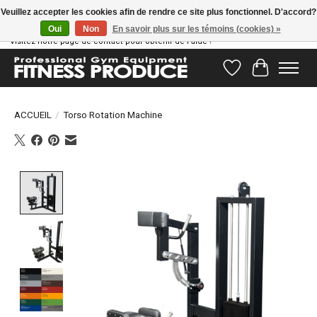
Veuillez accepter les cookies afin de rendre ce site plus fonctionnel. D'accord?
Oui
Non
En savoir plus sur les témoins (cookies) »
Vous avez des questions ? Notre équipe d'assistance est prête à vous aider !
Visitez notre page de contact pour obtenir de l'aide !
Liste de souhait
Panier
ACCUEIL
/
Torso Rotation Machine
Product image slideshow Items