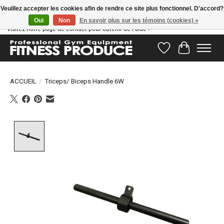
Veuillez accepter les cookies afin de rendre ce site plus fonctionnel. D'accord?
Oui
Non
En savoir plus sur les témoins (cookies) »
Vous avez des questions ? Notre équipe d'assistance est prête à vous aider !
Visitez notre page de contact pour obtenir de l'aide !
Liste de souhait
Panier
ACCUEIL
/
Triceps/ Biceps Handle 6W
Product image slideshow Items