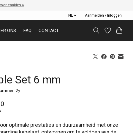
over cookies »
NL
Aanmelden / Inloggen
ER ONS
FAQ
CONTACT
ble Set 6 mm
nummer: 2y
00
w
oor optimale prestaties en duurzaamheid met onze
aardige kabelset, ontworpen om te voldoen aan de