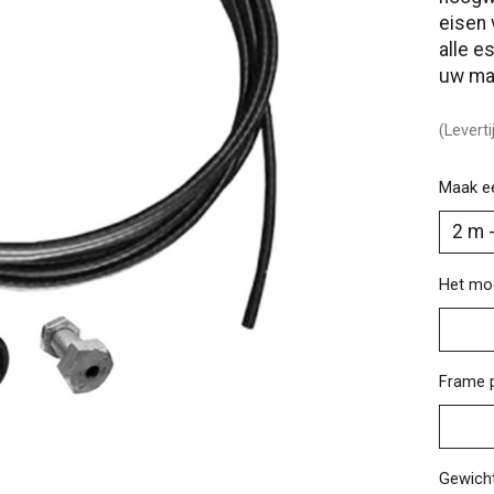
eisen 
alle e
uw ma
(Levert
Maak e
Het mo
Frame p
Gewicht