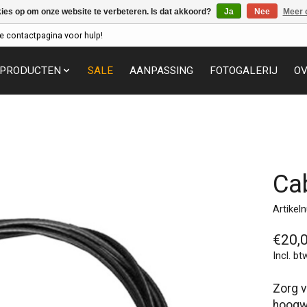
kies op om onze website te verbeteren. Is dat akkoord?
Ja
Nee
Meer 
e contactpagina voor hulp!
PRODUCTEN
SALE
AANPASSING
FOTOGALERIJ
OV
Ca
Artikel
€20,
Incl. bt
Zorg v
hoogw