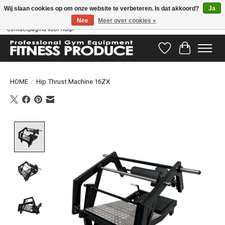
Wij slaan cookies op om onze website te verbeteren. Is dat akkoord?
Ja
Nee
Meer over cookies »
Vragen hebben? Ons supportteam staat klaar om u te helpen! Bezoek onze
contactpagina voor hulp!
Verlanglijst
Winkelwag
HOME
/
Hip Thrust Machine 16ZX
Product image slideshow Items