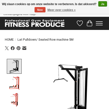
Wij slaan cookies op om onze website te verbeteren. Is dat akkoord?
Ja
Nee
Meer over cookies »
Vragen hebben? Ons supportteam staat klaar om u te helpen! Bezoek onze
contactpagina voor hulp!
Verlanglijst
Winkelwag
HOME
/
Lat Pulldown/ Seated Row machine 5M
Product image slideshow Items