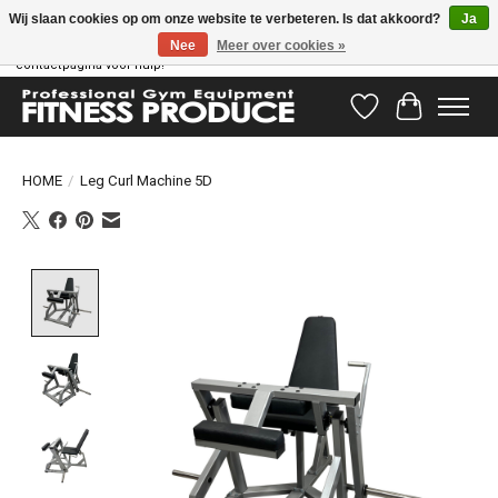
Wij slaan cookies op om onze website te verbeteren. Is dat akkoord?
Ja
Nee
Meer over cookies »
Vragen hebben? Ons supportteam staat klaar om u te helpen! Bezoek onze
contactpagina voor hulp!
Verlanglijst
Winkelwag
HOME
/
Leg Curl Machine 5D
Product image slideshow Items