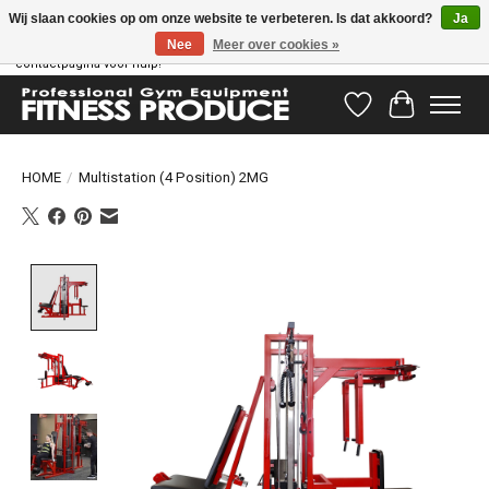
Wij slaan cookies op om onze website te verbeteren. Is dat akkoord?
Ja
Nee
Meer over cookies »
Vragen hebben? Ons supportteam staat klaar om u te helpen! Bezoek onze
contactpagina voor hulp!
Verlanglijst
Winkelwag
HOME
/
Multistation (4 Position) 2MG
Product image slideshow Items