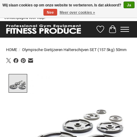
Wij slaan cookies op om onze website te verbeteren. Is dat akkoord?
Ja
Nee
Meer over cookies »
Vragen hebben? Ons supportteam staat klaar om u te helpen! Bezoek onze
contactpagina voor hulp!
Verlanglijst
Winkelwag
HOME
/
Olympische Gietijzeren Halterschijven SET (157.5kg) 50mm
Product image slideshow Items