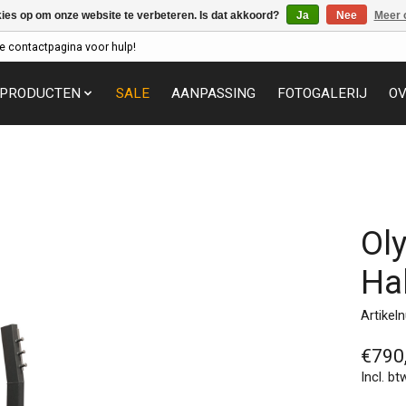
kies op om onze website te verbeteren. Is dat akkoord?
Ja
Nee
Meer 
e contactpagina voor hulp!
PRODUCTEN
SALE
AANPASSING
FOTOGALERIJ
OV
Ol
Ha
Artikel
€790
Incl. bt