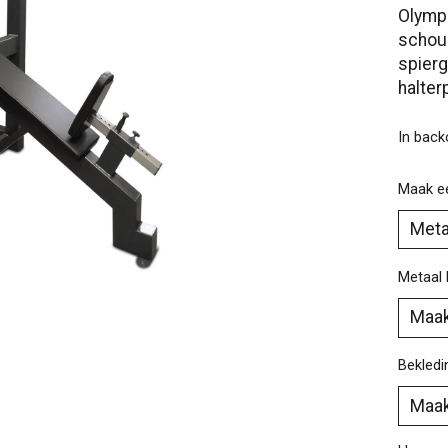
Olympi
schoud
spierg
halter
In bac
Maak e
Metaal 
Bekledi