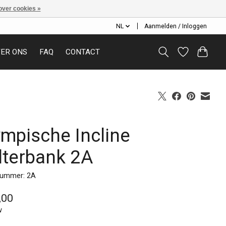
over cookies »
NL
Aanmelden / Inloggen
ER ONS
FAQ
CONTACT
ympische Incline
lterbank 2A
nummer: 2A
,00
w