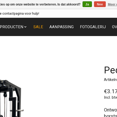
kies op om onze website te verbeteren. Is dat akkoord?
Ja
Nee
Meer 
e contactpagina voor hulp!
PRODUCTEN
SALE
AANPASSING
FOTOGALERIJ
OV
Pe
Artike
€3.1
Incl. bt
Ontwor
borsts