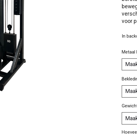
bewegi
versch
voor p
In bac
Metaal 
Bekledi
Gewicht
Hoeveel