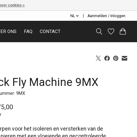
over cookies »
NL
Aanmelden / Inloggen
ER ONS
FAQ
CONTACT
ck Fly Machine 9MX
lnummer: 9MX
75,00
w
pen voor het isoleren en versterken van de
pieren met een vloeiende en gecontroleerde