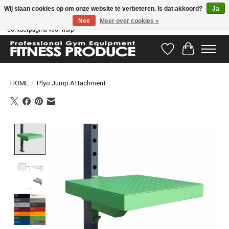
Wij slaan cookies op om onze website te verbeteren. Is dat akkoord?
Ja
Nee
Meer over cookies »
Vragen hebben? Ons supportteam staat klaar om u te helpen! Bezoek onze
contactpagina voor hulp!
Verlanglijst
Winkelwag
HOME
/
Plyo Jump Attachment
Product image slideshow Items