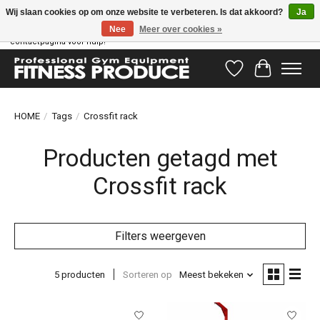
Wij slaan cookies op om onze website te verbeteren. Is dat akkoord?
Ja
Nee
Meer over cookies »
Vragen hebben? Ons supportteam staat klaar om u te helpen! Bezoek onze
contactpagina voor hulp!
Verlanglijst
Winkelwag
HOME
/
Tags
/
Crossfit rack
Producten getagd met
Crossfit rack
Filters weergeven
5 producten
Sorteren op
Meest bekeken