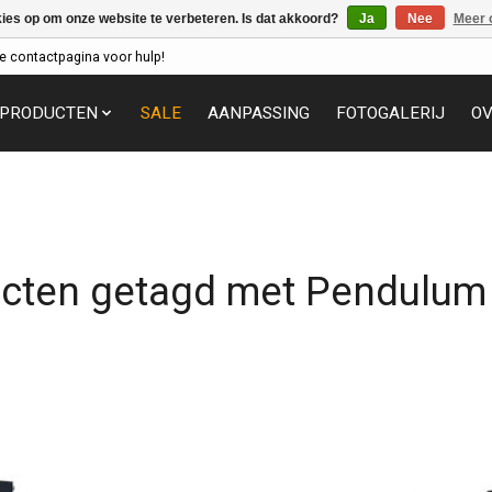
kies op om onze website te verbeteren. Is dat akkoord?
Ja
Nee
Meer 
e contactpagina voor hulp!
PRODUCTEN
SALE
AANPASSING
FOTOGALERIJ
OV
cten getagd met Pendulum