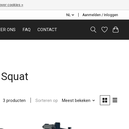
over cookies »
NL
Aanmelden / Inloggen
ER ONS
FAQ
CONTACT
 Squat
Sorteren op
Meest bekeken
3 producten