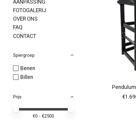
AANPASSING
FOTOGALERIJ
OVER ONS
FAQ
CONTACT
Spiergroep
Benen
Billen
Pendulum
€1.69
Prijs
Minimale prijswaarde
Price maximum value
€
0
- €
2500