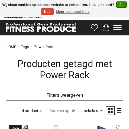
Wij slaan cookies op om onze website te verbeteren. Is dat akkoord?
Ja
Nee
Meer over cookies »
Vragen hebben? Ons supportteam staat klaar om u te helpen! Bezoek onze
contactpagina voor hulp!
Verlanglijst
Winkelwag
HOME
/
Tags
/
Power Rack
Producten getagd met
Power Rack
Filters weergeven
14 producten
Sorteren op
Meest bekeken
Sale