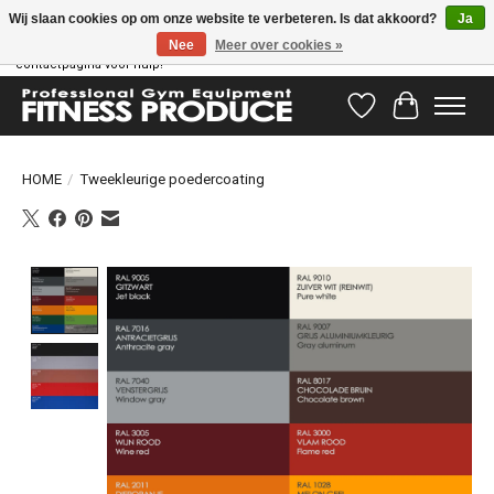
Wij slaan cookies op om onze website te verbeteren. Is dat akkoord?
Ja
Nee
Meer over cookies »
Vragen hebben? Ons supportteam staat klaar om u te helpen! Bezoek onze
contactpagina voor hulp!
Verlanglijst
Winkelwag
HOME
/
Tweekleurige poedercoating
Product image slideshow Items