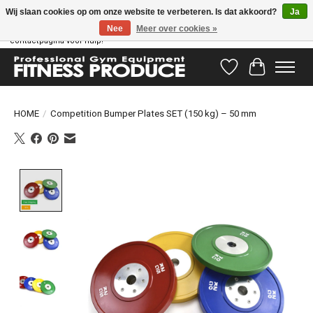
Wij slaan cookies op om onze website te verbeteren. Is dat akkoord?
Ja
Nee
Meer over cookies »
Vragen hebben? Ons supportteam staat klaar om u te helpen! Bezoek onze
contactpagina voor hulp!
Verlanglijst
Winkelwag
HOME
/
Competition Bumper Plates SET (150 kg) – 50 mm
Product image slideshow Items