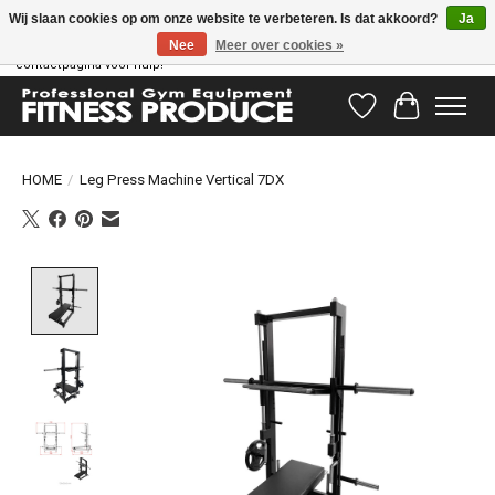
Wij slaan cookies op om onze website te verbeteren. Is dat akkoord?
Ja
Nee
Meer over cookies »
Vragen hebben? Ons supportteam staat klaar om u te helpen! Bezoek onze
contactpagina voor hulp!
Verlanglijst
Winkelwag
HOME
/
Leg Press Machine Vertical 7DX
Product image slideshow Items