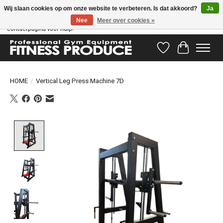
Wij slaan cookies op om onze website te verbeteren. Is dat akkoord?
Ja
Nee
Meer over cookies »
Vragen hebben? Ons supportteam staat klaar om u te helpen! Bezoek onze
contactpagina voor hulp!
Verlanglijst
Winkelwag
HOME
/
Vertical Leg Press Machine 7D
Product image slideshow Items