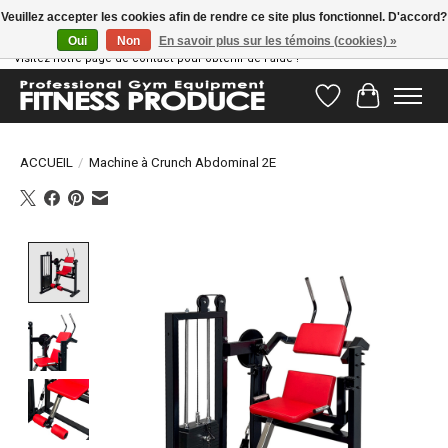
Veuillez accepter les cookies afin de rendre ce site plus fonctionnel. D'accord?
Oui
Non
En savoir plus sur les témoins (cookies) »
Vous avez des questions ? Notre équipe d'assistance est prête à vous aider !
Visitez notre page de contact pour obtenir de l'aide !
Liste de souhait
Panier
ACCUEIL
/
Machine à Crunch Abdominal 2E
Product image slideshow Items