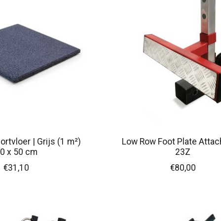
rtvloer | Grijs (1 m²)
Low Row Foot Plate Atta
0 x 50 cm
23Z
€31,10
€80,00