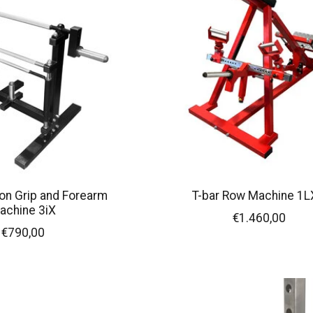
ion Grip and Forearm
T-bar Row Machine 1
achine 3iX
€1.460,00
€790,00