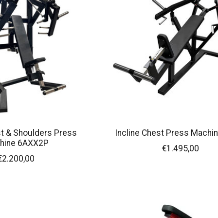
st & Shoulders Press
Incline Chest Press Machi
hine 6AXX2P
€1.495,00
€2.200,00