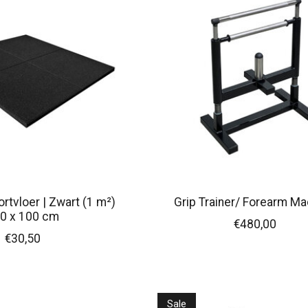
rtvloer | Zwart (1 m²)
Grip Trainer/ Forearm Ma
0 x 100 cm
€480,00
€30,50
Sale