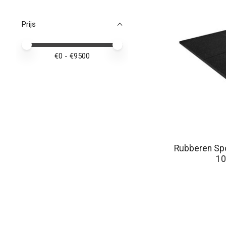
Prijs
Minimale prijswaarde
Price maximum value
€
0
- €
9500
Rubberen Spo
10